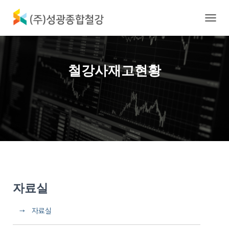
내
비
게
이
션
철강사재고현황
토
글
자료실
→ 자료실