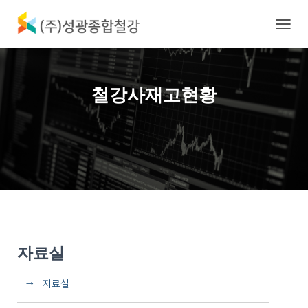
내
비
게
이
션
철강사재고현황
토
글
자료실
→ 자료실