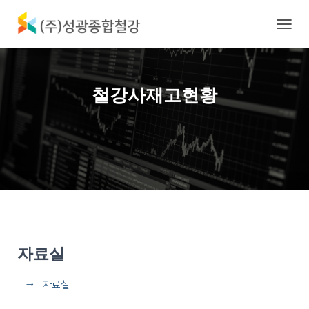
내
비
게
이
션
철강사재고현황
토
글
자료실
→ 자료실