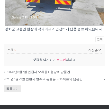
강화군 교동면 현장에 각파이프외 안전하게 납품 완료 하였습니다.
인쇄
전체
0
댓글을 남기려면
로그인
하세요.
«
2023년6월7일 인천시 오류동 H형강외 납품건
2023년6월22일 인천시 연수구 동춘동 각파이프외 납품건
»
목록보기