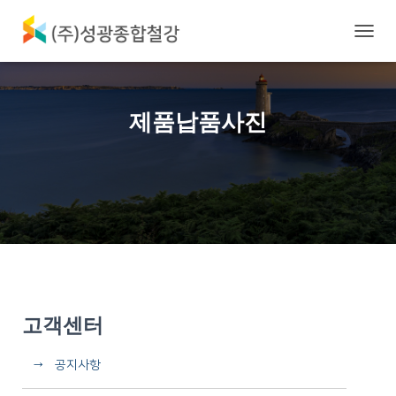
내
비
게
이
션
제품납품사진
토
글
고객센터
→ 공지사항