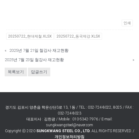
인쇄
20250722_현대제철.XLSX
20250722_동국제강.XLSX
«
2025년 7월 21일 철강사 재고현황
2025년 7월 23일 철강사 재고현황
»
목록보기
답글쓰기
경기도 김포시 양촌읍 학운산단3로 13, 1동 / TEL : 032-724-8022, 8025 / FAX :
032-724-8023
대표이사 : 김한광 / Mobile : 010-5342-7976 / E-mail:
sungkwangsteel@naver.com
Copyright ⓒ 2020
SUNGKWANG STEEL CO., LTD.
ALL RIGHTS RESERVED. /
개인정보처리방침