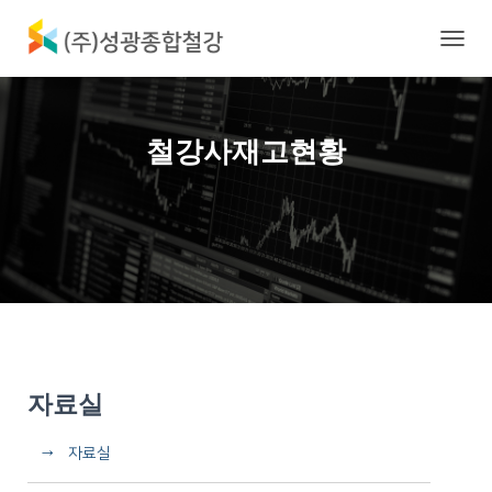
내
비
게
이
션
철강사재고현황
토
글
자료실
→ 자료실