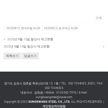
인쇄
20250813_현대제철.XLSX
20250813_동국제강.XLSX
«
2025년 8월 12일 철강사 재고현황
2025년 8월 14일 철강사 재고현황
»
목록보기
답글쓰기
경기도 김포시 양촌읍 학운산단3로 13, 1동 / TEL : 032-724-8022, 8025 / FAX :
032-724-8023
대표이사 : 김한광 / Mobile : 010-5342-7976 / E-mail:
sungkwangsteel@naver.com
Copyright ⓒ 2020
SUNGKWANG STEEL CO., LTD.
ALL RIGHTS RESERVED. /
개인정보처리방침