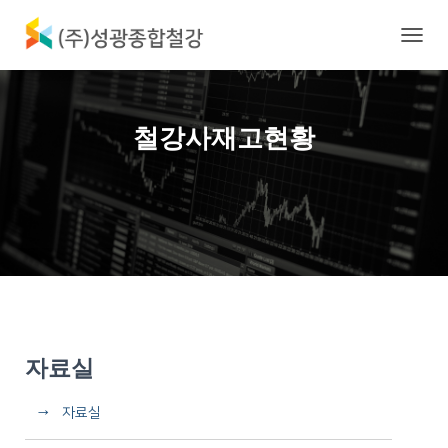
내
비
게
이
션
철강사재고현황
토
글
자료실
→ 자료실