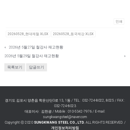
인쇄
20260528_현대제철.XLSX
20260528_동국제강.XLSX
«
2026년 5월27일 철강사 재고현황
2026년 5월29일 철강사 재고현황
»
목록보기
답글쓰기
경기도 김포시 양촌읍 학운산단3로 13, 1동 / TEL : 032-724-8022, 8025 / FAX :
032-724-8023
대표이사 : 김한광 / Mobile : 010-5342-7976 / E-mail:
sungkwangsteel@naver.com
Copyright ⓒ 2020
SUNGKWANG STEEL CO., LTD.
ALL RIGHTS RESERVED. /
개인정보처리방침