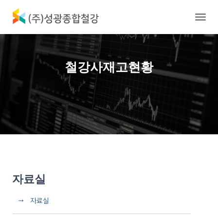
내
비
게
이
션
철강사재고현황
토
글
자료실
→ 자료실