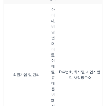
아
이
디,
비
밀
번
호,
이
름,
이
메
일,
FAX번호, 회사명, 사업자번
회원가입 및 관리
휴
호, 사업장주소
대
폰
번
호,