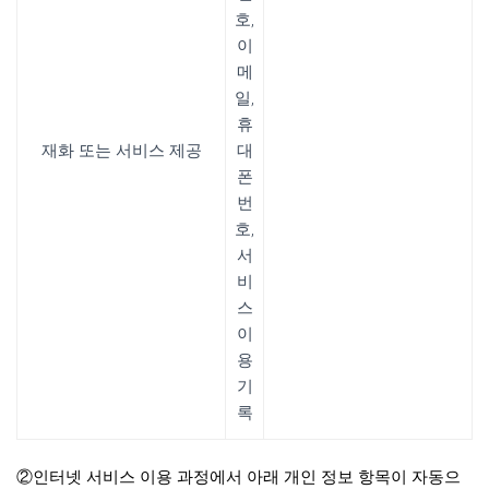
호,
이
메
일,
휴
재화 또는 서비스 제공
대
폰
번
호,
서
비
스
이
용
기
록
②인터넷 서비스 이용 과정에서 아래 개인 정보 항목이 자동으