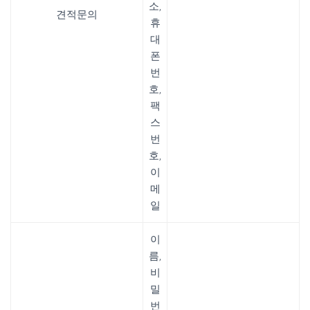
소,
견적문의
휴
대
폰
번
호,
팩
스
번
호,
이
메
일
이
름,
비
밀
번