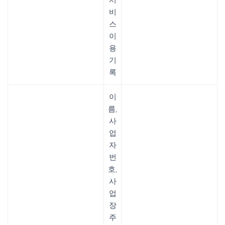
서
비
스
이
용
기
록
이
름,
사
업
자
번
호,
사
업
장
주