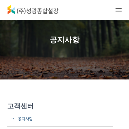
내
비
게
이
션
공지사항
토
글
고객센터
→ 공지사항