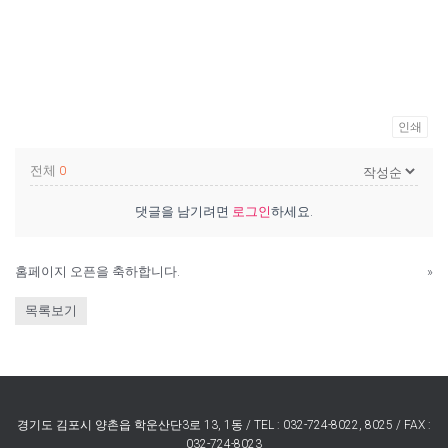
인쇄
전체
0
댓글을 남기려면
로그인
하세요.
홈페이지 오픈을 축하합니다.
»
목록보기
경기도 김포시 양촌읍 학운산단3로 13, 1동 / TEL : 032-724-8022, 8025 / FAX :
032-724-8023