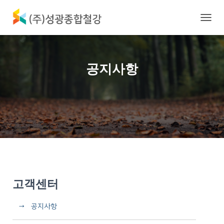
내
비
게
이
션
공지사항
토
글
고객센터
→ 공지사항