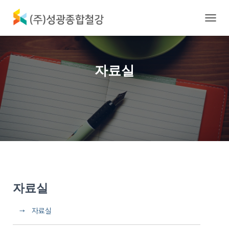
내
비
게
이
션
자료실
토
글
자료실
→ 자료실