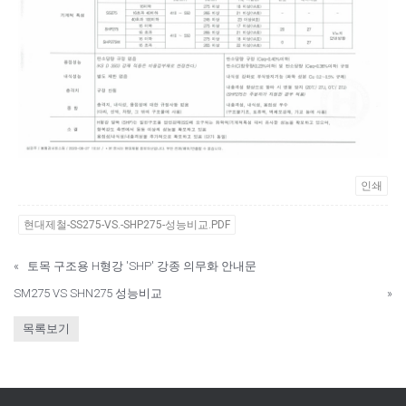
인쇄
현대제철-SS275-VS.-SHP275-성능비교.PDF
«
토목 구조용 H형강 'SHP' 강종 의무화 안내문
SM275 VS SHN275 성능비교
»
목록보기