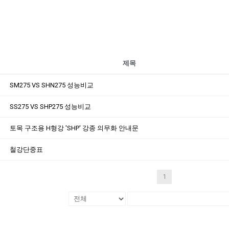
제목
SM275 VS SHN275 성능비교
SS275 VS SHP275 성능비교
토목 구조용 H형강 'SHP' 강종 의무화 안내문
철강단중표
1